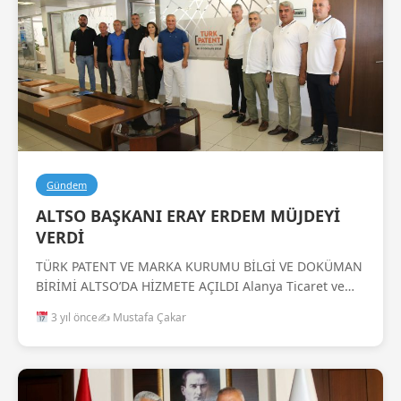
Gündem
ALTSO BAŞKANI ERAY ERDEM MÜJDEYİ
VERDİ
TÜRK PATENT VE MARKA KURUMU BİLGİ VE DOKÜMAN
BİRİMİ ALTSO’DA HİZMETE AÇILDI Alanya Ticaret ve…
3 yıl önce
✍️ Mustafa Çakar