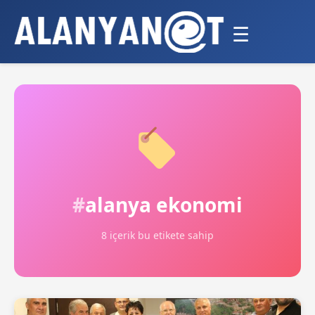
☰
alanya ekonomi
8 içerik bu etikete sahip