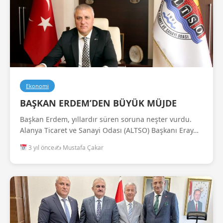
Ekonomi
BAŞKAN ERDEM’DEN BÜYÜK MÜJDE
Başkan Erdem, yıllardır süren soruna neşter vurdu.
Alanya Ticaret ve Sanayi Odası (ALTSO) Başkanı Eray…
3 yıl önce
✍️ Mustafa Çakar