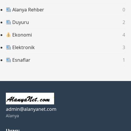
Alanya Rehber
0
Duyuru
2
Ekonomi
4
Elektronik
3
Esnaflar
1
admin@alanyanet.com
Alanya
Uyarı: