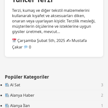
Terzi, kumaş ve diğer tekstil malzemelerini
kullanarak kıyafet ve aksesuarları diken,
onaran veya uyarlayan kişidir. Terzilik mesleği,
müşterilerin ölçülerine ve isteklerine uygun
giysiler üretmek, mevcut...
Çarşamba Şubat 5th, 2025
✍️ Mustafa
Çakar
0
Popüler Kategoriler
Al Sat
3
Alanya Haber
2
Alanya İlan
1