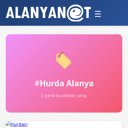
☰
Hurda Alanya
2 içerik bu etikete sahip