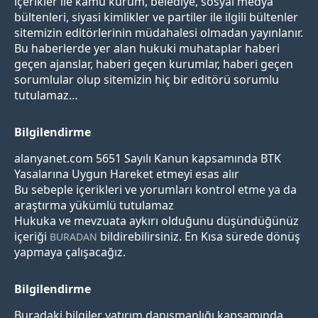
içerikler ile kamu kurum, belediye, sosyal medya
bültenleri, siyasi kimlikler ve partiler ile ilgili bültenler
sitemizin editörlerinin müdahalesi olmadan yayınlanır.
Bu haberlerde yer alan hukuki muhataplar haberi
geçen ajanslar, haberi geçen kurumlar, haberi geçen
sorumlular olup sitemizin hiç bir editörü sorumlu
tutulamaz…
Bilgilendirme
alanyanet.com 5651 Sayılı Kanun kapsamında BTK
Yasalarına Uygun Hareket etmeyi esas alır
Bu sebeple içerikleri ve yorumları kontrol etme ya da
araştırma yükümlü tutulamaz
Hukuka ve mevzuata aykırı olduğunu düşündüğünüz
içeriği
bildirebilirsiniz. En Kısa sürede dönüş
BURADAN
yapmaya çalışacağız.
Bilgilendirme
Buradaki bilgiler yatırım danışmanlığı kapsamında