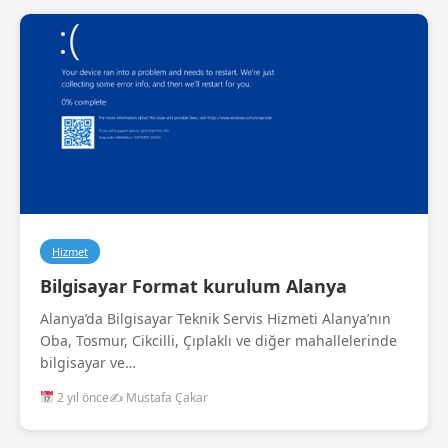
Hizmet
Bilgisayar Format kurulum Alanya
Alanya’da Bilgisayar Teknik Servis Hizmeti Alanya’nın
Oba, Tosmur, Cikcilli, Çıplaklı ve diğer mahallelerinde
bilgisayar ve…
2 yıl önce
✍️ Mustafa Çakar