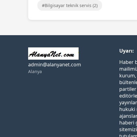
#Bilgisayar teknik servis (2)
Uyarı:
Haber b
admin@alanyanet.com
mailimi
Alanya
kurum, 
bültenle
partiler
editörl
yayınla
hukuki 
ajansla
haberi 
sitemiz
tutula