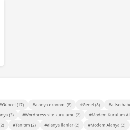
#Güncel (17)
#alanya ekonomi (8)
#Genel (8)
#altso habe
nya (3)
#Wordpress site kurulumu (2)
#Modem Kurulum Ala
2)
#Tanıtım (2)
#alanya ilanlar (2)
#Modem Alanya (2)