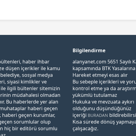
Bilgilendirme
ültenleri, haber ihbar
alanyanet.com 5651 Sayılı 
ze düşen içerikler ile kamu
kapsamında BTK Yasaların
belediye, sosyal medya
Hareket etmeyi esas alır
ri, siyasi kimlikler ve
Bu sebeple içerikleri ve yor
 ile ilgili bültenler sitemizin
kontrol etme ya da araştır
erinin müdahalesi olmadan
yükümlü tutulamaz
nır. Bu haberlerde yer alan
Hukuka ve mevzuata aykırı
muhataplar haberi geçen
olduğunu düşündüğünüz
r, haberi geçen kurumlar,
içeriği
bildirebilirs
BURADAN
geçen sorumlular olup
Kısa sürede dönüş yapmay
in hiç bir editörü sorumlu
çalışacağız.
maz…