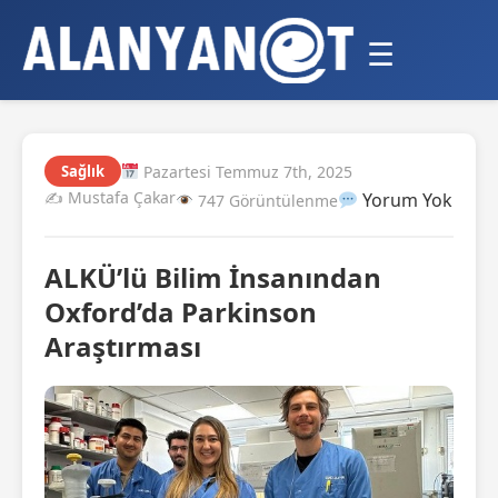
☰
Pazartesi Temmuz 7th, 2025
Sağlık
✍️ Mustafa Çakar
Yorum Yok
747 Görüntülenme
ALKÜ’lü Bilim İnsanından
Oxford’da Parkinson
Araştırması