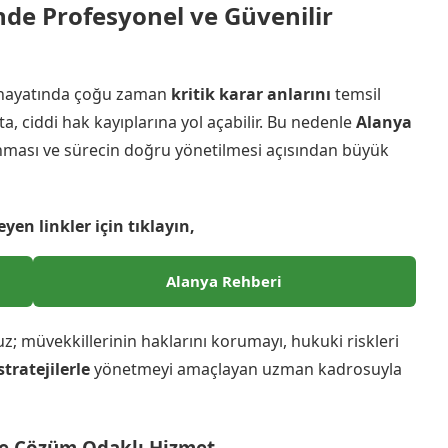
de Profesyonel ve Güvenilir
n hayatında çoğu zaman
kritik karar anlarını
temsil
a, ciddi hak kayıplarına yol açabilir. Bu nedenle
Alanya
anması ve sürecin doğru yönetilmesi açısından büyük
eyen linkler için tıklayın,
Alanya Rehberi
; müvekkillerinin haklarını korumayı, hukuki riskleri
tratejilerle
yönetmeyi amaçlayan uzman kadrosuyla
 ve Çözüm Odaklı Hizmet