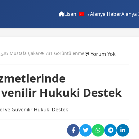
Lisan:
Alanya Haber
Alanya 
✍️ Mustafa Çakar
👁️ 731 Görüntülenme
💬 Yorum Yok
26
zmetlerinde
üvenilir Hukuki Destek