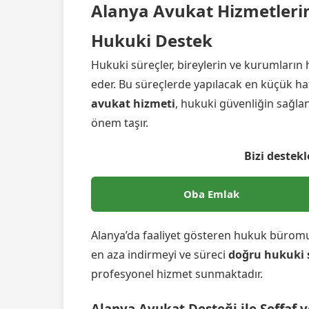
Alanya Avukat Hizmetlerin
Hukuki Destek
Hukuki süreçler, bireylerin ve kurumları
eder. Bu süreçlerde yapılacak en küçük hat
avukat hizmeti
, hukuki güvenliğin sağl
önem taşır.
Bizi destekl
Oba Emlak
Alanya’da faaliyet gösteren hukuk büromuz
en aza indirmeyi ve süreci
doğru hukuki s
profesyonel hizmet sunmaktadır.
Alanya Avukat Desteği ile Şeffaf